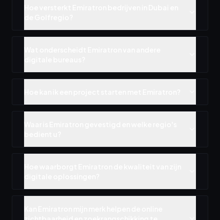
Hoe versterkt Emiratron bedrijven in Dubai en
de Golfregio?
Wat onderscheidt Emiratron van andere
digitale bureaus?
Hoe kan ik een project starten met Emiratron?
Waar is Emiratron gevestigd en welke regio's
bedient u?
Hoe waarborgt Emiratron de kwaliteit van zijn
digitale oplossingen?
Kan Emiratron mijn merk helpen de online
zichtbaarheid en zoekrangschikking te