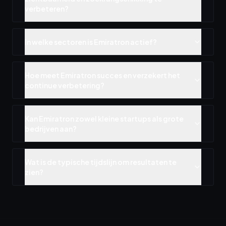
verbeteren?
In welke sectoren is Emiratron actief?
Hoe meet Emiratron succes en verzekert het
continue verbetering?
Kan Emiratron zowel kleine startups als grote
bedrijven aan?
Wat is de typische tijdslijn om resultaten te
zien?