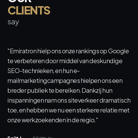
CLIENTS
say
"
Emiratron hielp ons onze rankings op Google
te verbeteren door middel van deskundige
SEO-technieken, en hun e-
mailmarketingcampagnes hielpen ons een
breder publiek te bereiken. Dankzij hun
inspanningen nam ons siteverkeer dramatisch
toe, en hebben we nu een sterkere relatie met
onze werkzoekenden in de regio.
"