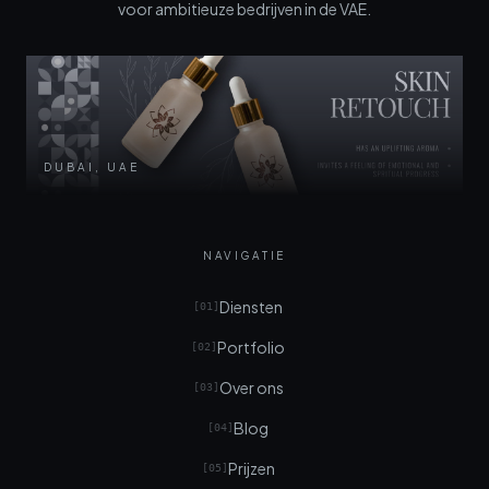
voor ambitieuze bedrijven in de VAE.
DUBAI, UAE
NAVIGATIE
Diensten
[
01
]
Portfolio
[
02
]
Over ons
[
03
]
Blog
[
04
]
Prijzen
[
05
]