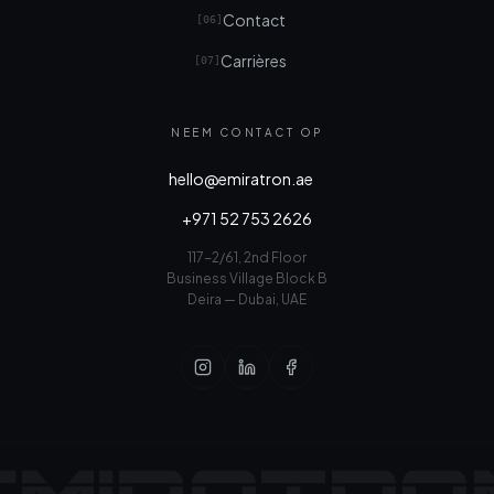
Contact
[
06
]
Carrières
[
07
]
NEEM CONTACT OP
hello@emiratron.ae
+971 52 753 2626
117-2/61, 2nd Floor
Business Village Block B
Deira — Dubai, UAE