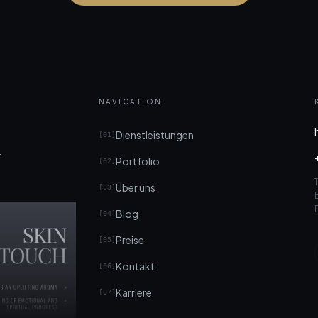
NAVIGATION
Dienstleistungen
[
01
]
r
Portfolio
[
02
]
Über uns
[
03
]
Blog
[
04
]
Preise
[
05
]
Kontakt
[
06
]
Karriere
[
07
]