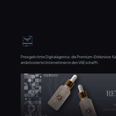
Preisgekrönte Digitalagentur, die Premium-Erlebnisse fü
ambitionierte Unternehmen in den VAE schafft.