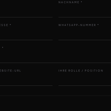
NACHNAME
*
ESSE
*
WHATSAPP-NUMMER
*
E
*
EBSITE-URL
IHRE ROLLE / POSITION