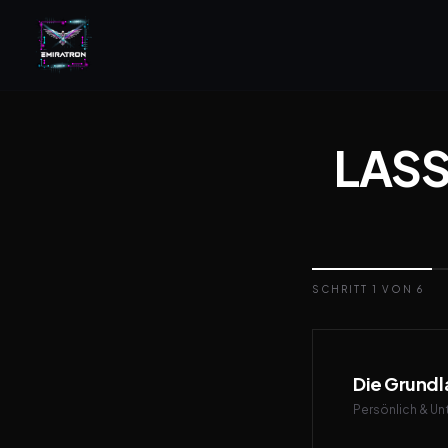
LASS
SCHRITT 1 VON 6
Die Grund
Persönlich & U