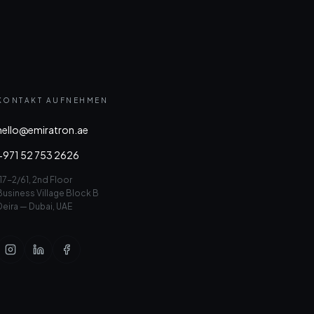
KONTAKT AUFNEHMEN
hello@emiratron.ae
+971 52 753 2626
117-2/61, 2nd Floor
Business Village Block B
Deira — Dubai, UAE