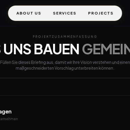
ABOUT US
SERVICES
PROJECTS
PROJEKTZUSAMMENFASSUNG
 UNS BAUEN
GEMEI
Füllen Sie dieses Briefing aus, damit wir Ihre Vision verstehen und einen
maßgeschneiderten Vorschlag unterbreiten können.
lagen
nternehmen